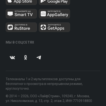
МЫ В СОЦСЕТЯХ
Телеканалы 1 и 2 мультиплексов доступны для
бесплатного просмотра в непрерывном режиме,
круглосуточно.
© 2014 — 2026, ООО «ЛайфСтрим», 109240, г. Москва,
ул. Николоямская, д. 13, стр. 2, этаж 2, ИНН 7710918800