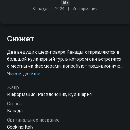
18+
Канада
2024
Информация
Сюжет
Два ведущих шеф-повара Канады отправляются в
большой кулинарный тур, в котором они встретятся
с местными фермерами, попробуют традиционную
кухню и по-новому интерпретируют классические
Читать дальше
итальянские блюда
Жанр
Информация, Развлечения, Кулинария
Страна
Канада
Оригинальное название
Cooking Italy