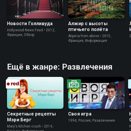
Новости Голливуда
Алжир с высоты
птичьего полёта
Hollywood News Feed • 2012,
Франция, Обзор
Algeria from above • 2015,
Франция, Информация
Ещё в жанре: Развлечения
Секретные рецепты
Своя игра
Мэри Берг
1994, Россия, Развлечения
Mary’s kitchen crush • 2019,
N
Канада, Информация