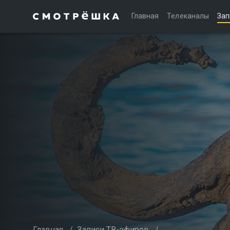
Главная
Телеканалы
Зап
Главная
/
Записи ТВ-эфиров
/