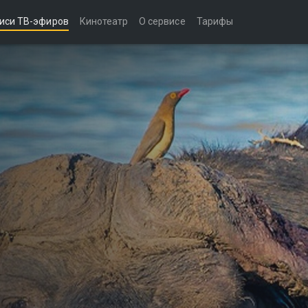
иси ТВ-эфиров
Кинотеатр
О сервисе
Тарифы