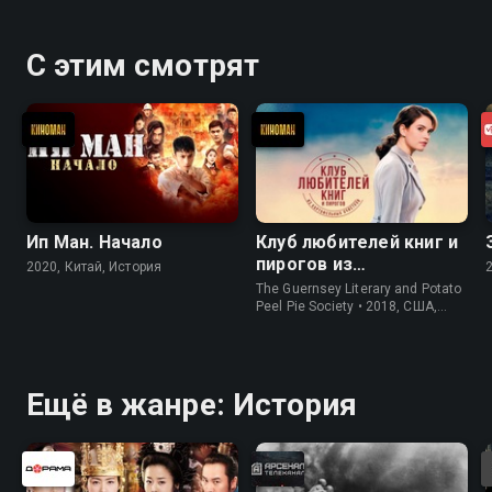
С этим смотрят
Ип Ман. Начало
Клуб любителей книг и
пирогов из
2020, Китай, История
картофельных
The Guernsey Literary and Potato
очистков
Peel Pie Society • 2018, США,
История
Ещё в жанре: История