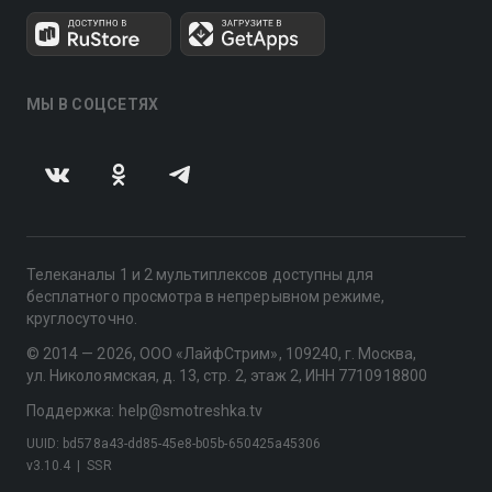
МЫ В СОЦСЕТЯХ
Телеканалы 1 и 2 мультиплексов доступны для
бесплатного просмотра в непрерывном режиме,
круглосуточно.
© 2014 — 2026, ООО «ЛайфСтрим», 109240, г. Москва,
ул. Николоямская, д. 13, стр. 2, этаж 2, ИНН 7710918800
Поддержка: help@smotreshka.tv
UUID: bd578a43-dd85-45e8-b05b-650425a45306
v3.10.4
|
SSR