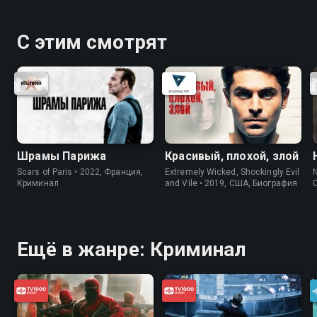
С этим смотрят
Шрамы Парижа
Красивый, плохой, злой
Scars of Paris • 2022, Франция,
Extremely Wicked, Shockingly Evil
N
Криминал
and Vile • 2019, США, Биография
Ещё в жанре: Криминал