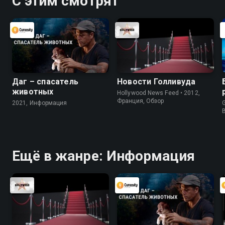
С этим смотрят
Даг – спасатель
Новости Голливуда
животных
Hollywood News Feed • 2012,
Франция, Обзор
2021, Информация
G
Ещё в жанре: Информация