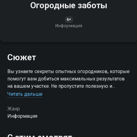
Огородные заботы
6+
Информация
Сюжет
Вы узнаете секреты опытных огородников, которые
помогут вам добиться максимальных результатов
на вашем участке. Не пропустите полезную и
увлекательную передачу, которая поможет сделать
Читать дальше
ваш огород еще лучше!
Жанр
Информация