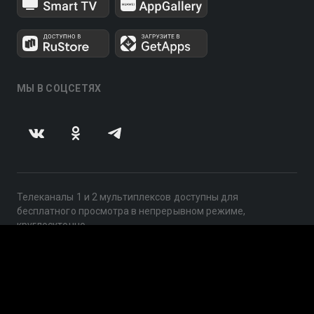
МЫ В СОЦСЕТЯХ
Телеканалы 1 и 2 мультиплексов доступны для
бесплатного просмотра в непрерывном режиме,
круглосуточно.
© 2014 — 2026, ООО «ЛайфСтрим», 109240, г. Москва,
ул. Николоямская, д. 13, стр. 2, этаж 2, ИНН 7710918800
Поддержка: help@smotreshka.tv
UUID: 2d15f98c-f2b7-499f-9e7d-79862fe7c15e