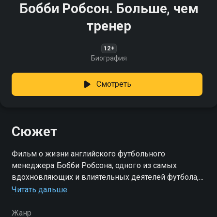
Бобби Робсон. Больше, чем
тренер
12+
Биография
Смотреть
Сюжет
Фильм о жизни английского футбольного
менеджера Бобби Робсона, одного из самых
вдохновляющих и влиятельных деятелей футбола,
чьё наследие распространилось далеко за пределы
Читать дальше
футбольного поля
Жанр