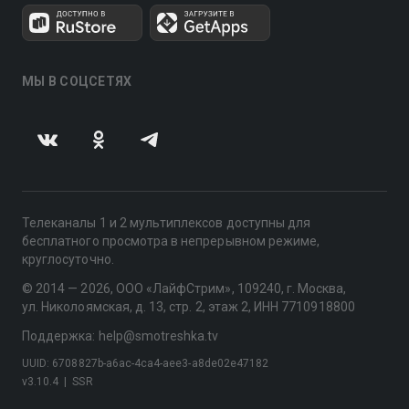
МЫ В СОЦСЕТЯХ
Телеканалы 1 и 2 мультиплексов доступны для
бесплатного просмотра в непрерывном режиме,
круглосуточно.
© 2014 — 2026, ООО «ЛайфСтрим», 109240, г. Москва,
ул. Николоямская, д. 13, стр. 2, этаж 2, ИНН 7710918800
Поддержка: help@smotreshka.tv
UUID: 6708827b-a6ac-4ca4-aee3-a8de02e47182
v3.10.4
|
SSR