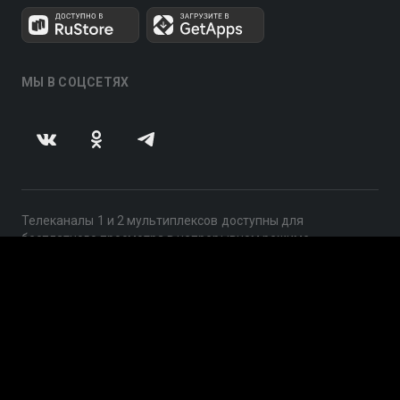
МЫ В СОЦСЕТЯХ
Телеканалы 1 и 2 мультиплексов доступны для
бесплатного просмотра в непрерывном режиме,
круглосуточно.
© 2014 — 2026, ООО «ЛайфСтрим», 109240, г. Москва,
ул. Николоямская, д. 13, стр. 2, этаж 2, ИНН 7710918800
Поддержка: help@smotreshka.tv
UUID: fc80ff38-0116-406f-9df4-368031325435
v3.10.4
|
SSR