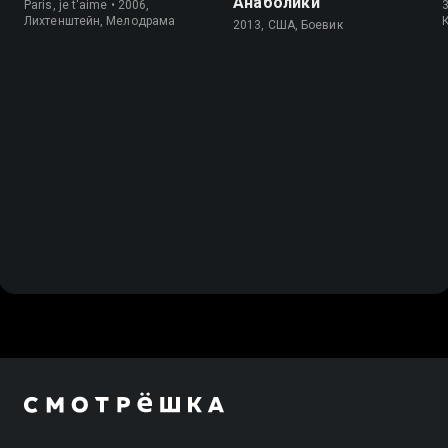
Анаболики
Paris, je t'aime • 2006,
3
Лихтенштейн, Мелодрама
2013, США, Боевик