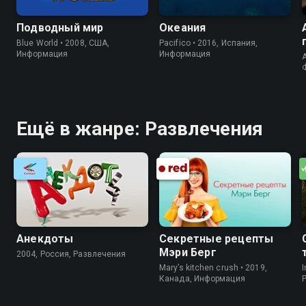
Подводный мир
Океания
Blue World • 2008, США,
Pacifico • 2016, Испания,
Информация
Информация
A
Ещё в жанре: Развлечения
Анекдоты
Секретные рецепты
Мэри Берг
2004, Россия, Развлечения
Mary’s kitchen crush • 2019,
I
Канада, Информация
P