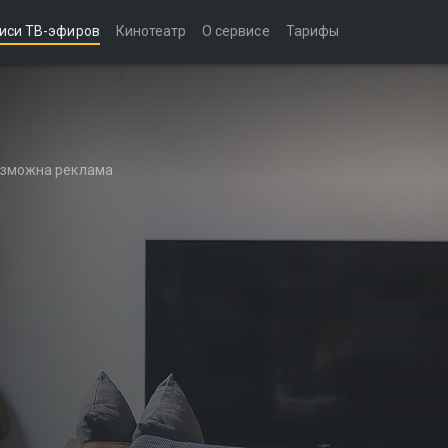
иси ТВ-эфиров
Кинотеатр
О сервисе
Тарифы
возможна реклама