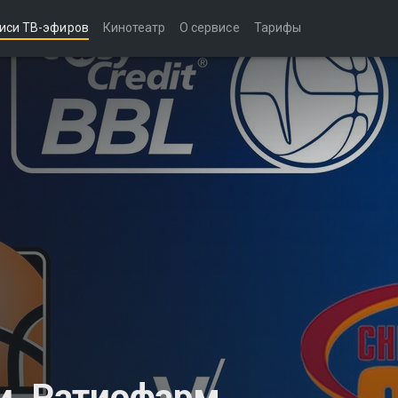
иси ТВ-эфиров
Кинотеатр
О сервисе
Тарифы
и. Ратиофарм