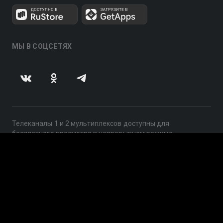
МЫ В СОЦСЕТЯХ
Телеканалы 1 и 2 мультиплексов доступны для
бесплатного просмотра в непрерывном режиме,
круглосуточно.
© 2014 — 2026, ООО «ЛайфСтрим», 109240, г. Москва,
ул. Николоямская, д. 13, стр. 2, этаж 2, ИНН 7710918800
Поддержка: help@smotreshka.tv
UUID: f931f70c-adb4-475e-bc56-032bbab569fc
v3.10.4
|
SSR