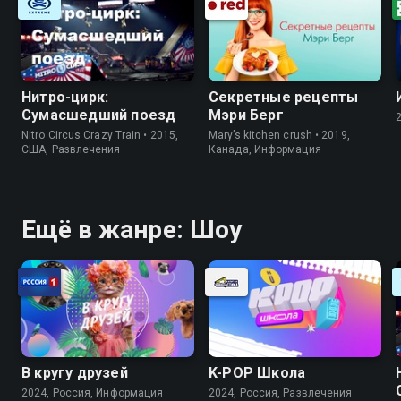
Нитро-цирк:
Секретные рецепты
Сумасшедший поезд
Мэри Берг
Nitro Circus Crazy Train • 2015,
Mary’s kitchen crush • 2019,
США, Развлечения
Канада, Информация
Ещё в жанре: Шоу
В кругу друзей
K-PОР Школа
2024, Россия, Информация
2024, Россия, Развлечения