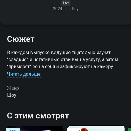
16+
2024
Шоу
Сюжет
В каждом выпуске ведущие тщательно изучат
"сладкие" и негативные отзывы на услугу, а затем
"примерят" её на себя и зафиксируют на камеру
абсолютно всё - от хамского общения сотрудников
Читать дальше
с клиентами до отказа возвращать деньги за
невыполненную работу
Жанр
Шоу
Посмотреть онлайн 1 сезон сериала Проверим всё
вы можете совершенно бесплатно в хорошем HD
С этим смотрят
качестве на Смотрёшке