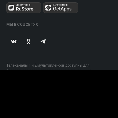
МЫ В СОЦСЕТЯХ
Телеканалы 1 и 2 мультиплексов доступны для
бесплатного просмотра в непрерывном режиме,
круглосуточно.
© 2014 — 2026, ООО «ЛайфСтрим», 109240, г. Москва,
ул. Николоямская, д. 13, стр. 2, этаж 2, ИНН 7710918800
Поддержка: help@smotreshka.tv
UUID: 578e0159-90ab-4727-9355-de93f2113ad9
v3.10.4
|
SSR