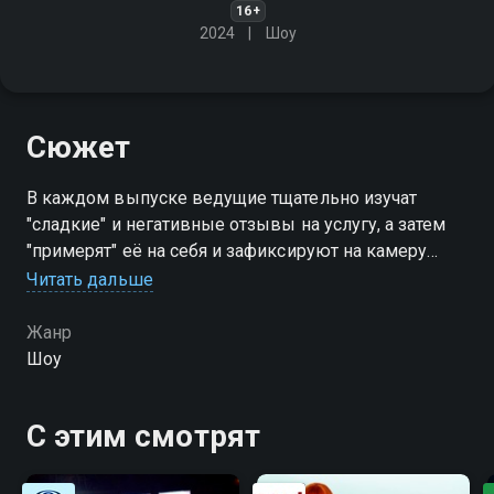
16+
2024
Шоу
Сюжет
В каждом выпуске ведущие тщательно изучат
"сладкие" и негативные отзывы на услугу, а затем
"примерят" её на себя и зафиксируют на камеру
абсолютно всё - от хамского общения сотрудников
Читать дальше
с клиентами до отказа возвращать деньги за
невыполненную работу
Жанр
Шоу
Посмотреть онлайн 3 сезон сериала Проверим всё
вы можете совершенно бесплатно в хорошем HD
С этим смотрят
качестве на Смотрёшке