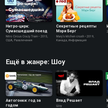
Нитро-цирк:
Секретные рецепты
Сумасшедший поезд
Мэри Берг
Nitro Circus Crazy Train • 2015,
Mary’s kitchen crush • 2019,
США, Развлечения
Канада, Информация
Ещё в жанре: Шоу
Автогонки: год за
Влад Решает
годом
Шоу