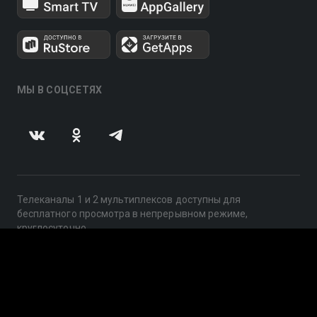
МЫ В СОЦСЕТЯХ
Телеканалы 1 и 2 мультиплексов доступны для
бесплатного просмотра в непрерывном режиме,
круглосуточно.
© 2014 — 2026, ООО «ЛайфСтрим», 109240, г. Москва,
ул. Николоямская, д. 13, стр. 2, этаж 2, ИНН 7710918800
Поддержка: help@smotreshka.tv
UUID: 6b4954c1-4e5a-49b0-be56-3b3470de40ee