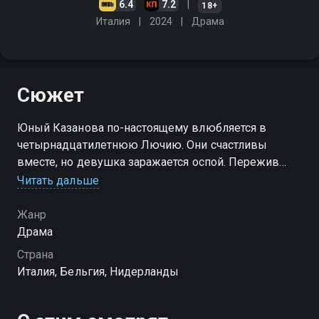
6.4
7.2
18+
Италия
2024
Драма
Сюжет
Юный Казанова по-настоящему влюбляется в
четырнадцатилетнюю Лючию. Они счастливы
вместе, но девушка заражается оспой. Пережив
болезнь, Лючия сталкивается с её тяжёлыми
Читать дальше
последствиями и вынуждена уехать из страны,
оставив прошлое позади
Жанр
Драма
Страна
Италия, Бельгия, Нидерланды