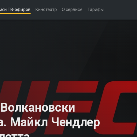
иси ТВ-эфиров
Кинотеатр
О сервисе
Тарифы
 Волкановски
а. Майкл Чендлер
летта.