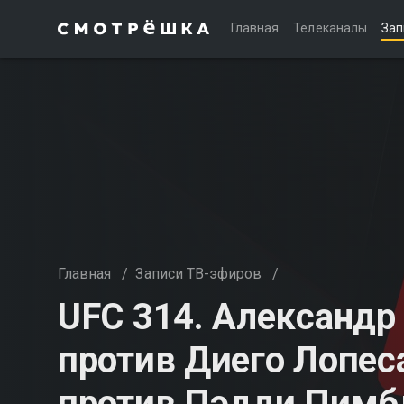
Главная
Телеканалы
Зап
Главная
/
Записи ТВ-эфиров
/
UFC 314. Александр
против Диего Лопес
против Пэдди Пимб