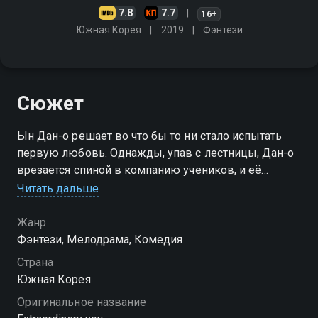
7.8
7.7
16+
Южная Корея
2019
Фэнтези
Сюжет
Ын Дан-о решает во что бы то ни стало испытать
первую любовь. Однажды, упав с лестницы, Дан-о
врезается спиной в компанию учеников, и её
сердце начинает сильно биться
Читать дальше
Жанр
Фэнтези, Мелодрама, Комедия
Страна
Южная Корея
Оригинальное название