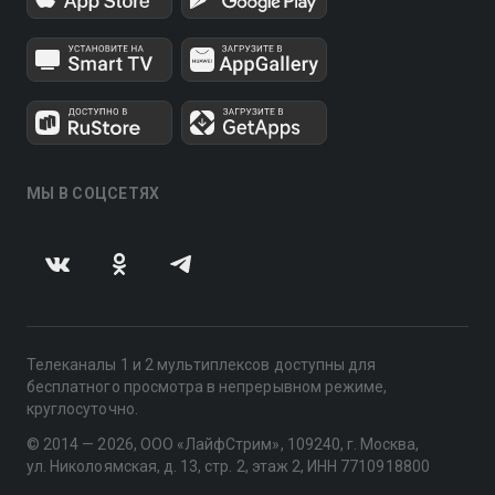
МЫ В СОЦСЕТЯХ
Телеканалы 1 и 2 мультиплексов доступны для
бесплатного просмотра в непрерывном режиме,
круглосуточно.
© 2014 — 2026, ООО «ЛайфСтрим», 109240, г. Москва,
ул. Николоямская, д. 13, стр. 2, этаж 2, ИНН 7710918800