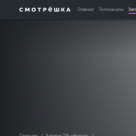
Главная
Телеканалы
Зап
Главная
/
Записи ТВ-эфиров
/