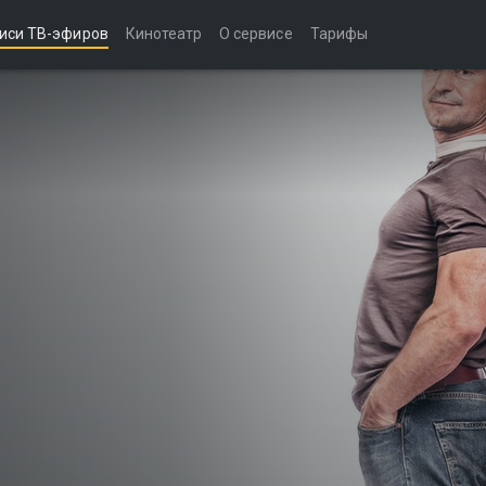
иси ТВ-эфиров
Кинотеатр
О сервисе
Тарифы