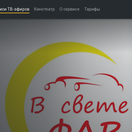
иси ТВ-эфиров
Кинотеатр
О сервисе
Тарифы