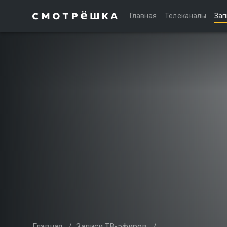
Главная
Телеканалы
Зап
Главная
/
Записи ТВ-эфиров
/