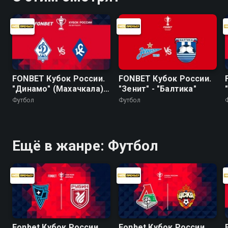
FONBET Кубок России.
FONBET Кубок России.
"Динамо" (Махачкала) -
"Зенит" - "Балтика"
"Крылья Советов"
Футбол
Футбол
Ещё в жанре: Футбол
Fonbet Кубок России.
Fonbet Кубок России.