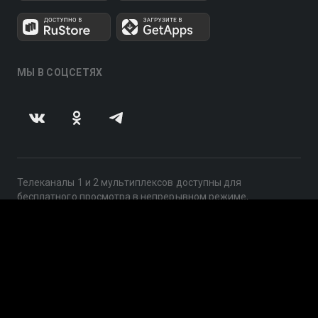
МЫ В СОЦСЕТЯХ
Телеканалы 1 и 2 мультиплексов доступны для
бесплатного просмотра в непрерывном режиме,
круглосуточно.
© 2014 — 2026, ООО «ЛайфСтрим», 109240, г. Москва,
ул. Николоямская, д. 13, стр. 2, этаж 2, ИНН 7710918800
Поддержка: help@smotreshka.tv
UUID: a36bdd7e-5764-4810-9d7b-4bd2b7c99c15
v3.10.4
|
SSR