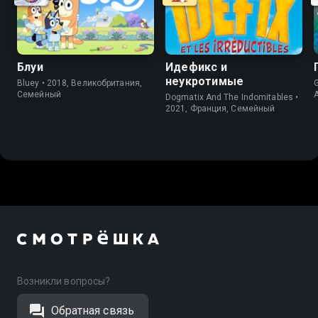
Блуи
Идефикс и
неукротимые
Bluey • 2018, Великобритания,
G
Cемейный
Dogmatix And The Indomitables •
2021, Франция, Cемейный
Возникли вопросы?
Обратная связь