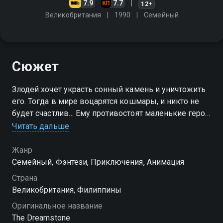
7.9
7.7
12+
Великобритания
1990
Cемейный
Сюжет
Злодей хочет украсть сонный камень и уничтожить
его. Тогда в мире воцарятся кошмары, и никто не
будет счастлив… Ему противостоят маленькие герои
и их друзья
Читать дальше
Посмотреть онлайн 1 сезон сериала Камень
Жанр
сновидений вы можете совершенно бесплатно в
Cемейный, Фэнтези, Приключения, Анимация
хорошем HD качестве на Смотрёшке
Страна
Великобритания, Филиппины
Оригинальное название
The Dreamstone