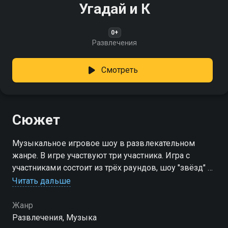
Угадай и К
0+
Развлечения
Смотреть
Сюжет
Музыкальное игровое шоу в развлекательном
жанре. В игре участвуют три участника. Игра с
участниками состоит из трёх раундов, шоу "звёзд" и
суперигры. В студии находится "музыкальный
Читать дальше
автомат"
Жанр
Развлечения, Музыка