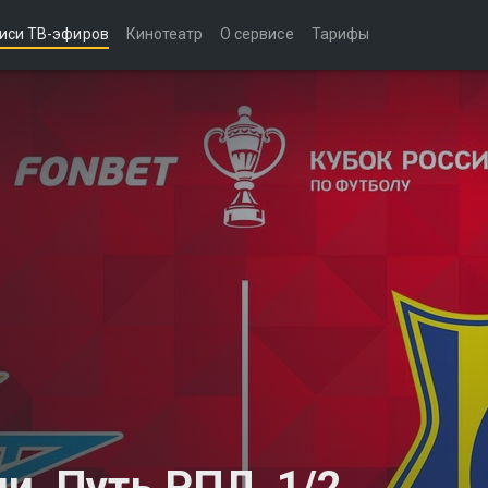
иси ТВ-эфиров
Кинотеатр
О сервисе
Тарифы
и. Путь РПЛ. 1/2