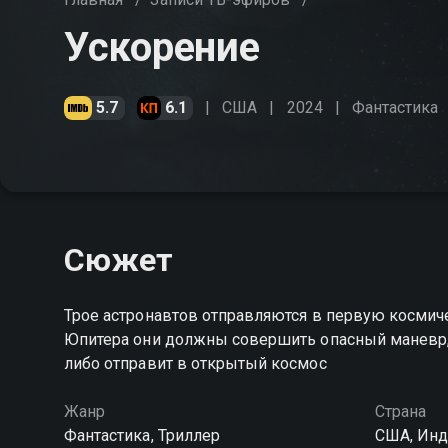
Ускорение
5.7
6.1
США
2024
Фантастика
Сюжет
Трое астронавтов отправляются в первую космиче
Юпитера они должны совершить опасный маневр, к
либо отправит в открытый космос
Жанр
Страна
Фантастика, Триллер
США, Инд