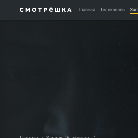
Главная
Телеканалы
Зап
Главная
/
Записи ТВ-эфиров
/