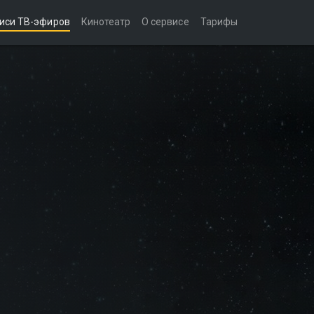
иси ТВ-эфиров
Кинотеатр
О сервисе
Тарифы