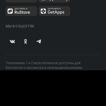
МЫ В СОЦСЕТЯХ
Телеканалы 1 и 2 мультиплексов доступны для
бесплатного просмотра в непрерывном режиме,
круглосуточно.
© 2014 — 2026, ООО «ЛайфСтрим», 109240, г. Москва,
ул. Николоямская, д. 13, стр. 2, этаж 2, ИНН 7710918800
Поддержка: help@smotreshka.tv
UUID: 4768b1b8-e667-4d52-a564-e59225cbf33f
v3.10.4
|
SSR