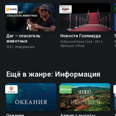
Даг – спасатель
Новости Голливуда
животных
Hollywood News Feed • 2012,
B
Франция, Обзор
2021, Информация
Ещё в жанре: Информация
Океания
Алжир с высоты