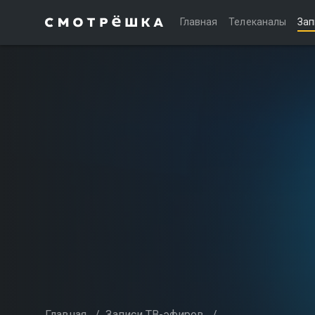
Главная
Телеканалы
Зап
Главная
/
Записи ТВ-эфиров
/