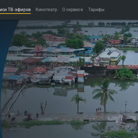
иси ТВ-эфиров
Кинотеатр
О сервисе
Тарифы