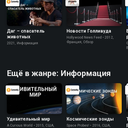
Даг – спасатель
Новости Голливуда
животных
Hollywood News Feed • 2012,
Франция, Обзор
2021, Информация
G
Ещё в жанре: Информация
Удивительный мир
Космические зонды
A Curious World • 2015, США,
Space Probes! • 2016, США,