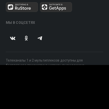
МЫ В СОЦСЕТЯХ
Телеканалы 1 и 2 мультиплексов доступны для
бесплатного просмотра в непрерывном режиме,
круглосуточно.
© 2014 — 2026, ООО «ЛайфСтрим», 109240, г. Москва,
ул. Николоямская, д. 13, стр. 2, этаж 2, ИНН 7710918800
Поддержка: help@smotreshka.tv
UUID: 5b6716a9-c454-4d01-b4f7-b3149f9a3c14
v3.10.4
|
SSR