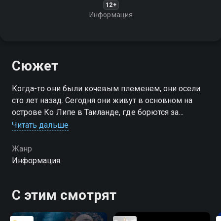
12+
Информация
Сюжет
Когда-то они были кочевым племенем, они осели
сто лет назад. Сегодня они живут в основном на
острове Ко Липе в Таиланде, где борются за
сохранение своих традиций, существуя рядом с
Читать дальше
растущей туристической индустрией
Жанр
Информация
С этим смотрят