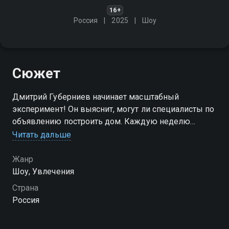
16+
Россия
2025
Шоу
Сюжет
Дмитрий Губерниев начинает масштабный
эксперимент! Он выяснит, могут ли специалисты по
объявлению построить дом. Каждую неделю
ведущий и приглашённые эксперты будут
Читать дальше
проверять работу мастеров из трёх ценовых
сегментов - дешёвого, среднего и дорогого
Жанр
Шоу, Увлечения
Посмотреть онлайн 1 сезон сериала Черный список.
Страна
Стройка вы можете совершенно бесплатно в
Россия
хорошем HD качестве на Смотрёшке