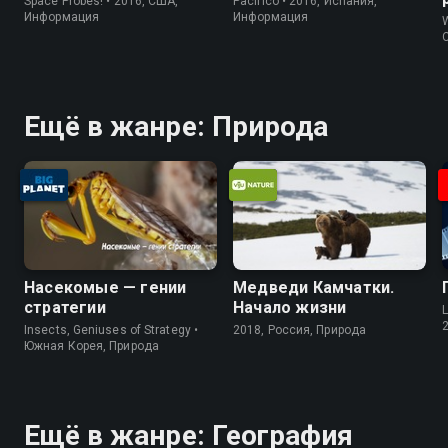
Space Probes! • 2016, США,
Pacifico • 2016, Испания,
Информация
Информация
W
Ещё в жанре: Природа
Насекомые — гении
Медведи Камчатки.
стратегии
Начало жизни
L
Insects, Geniuses of Strategy •
2018, Россия, Природа
Южная Корея, Природа
Ещё в жанре: География