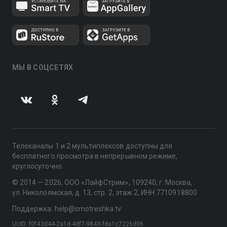
МЫ В СОЦСЕТЯХ
Телеканалы 1 и 2 мультиплексов доступны для
бесплатного просмотра в непрерывном режиме,
круглосуточно.
© 2014 — 2026, ООО «ЛайфСтрим», 109240, г. Москва,
ул. Николоямская, д. 13, стр. 2, этаж 2, ИНН 7710918800
Поддержка: help@smotreshka.tv
UUID: f0f43d44-2a1d-4df7-9843-fda1c7226d06