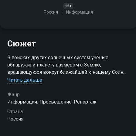
12+
Россия
Информация
Сюжет
В поисках других солнечных систем учёные
обнаружили планету размером с Землю,
вращающуюся вокруг ближайшей к нашему Солнцу
звезды Проксима Центавра. Это важный тест на то,
Читать дальше
одиноки ли мы во Вселенной
Жанр
Информация, Просвещение, Репортаж
Страна
Россия