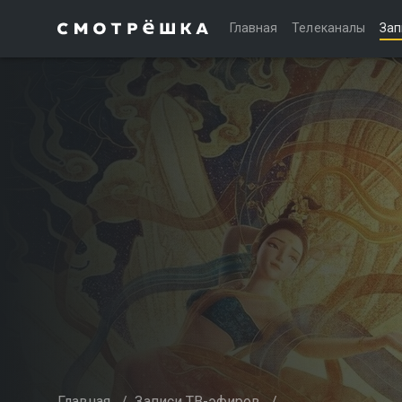
Главная
Телеканалы
Зап
Главная
/
Записи ТВ-эфиров
/