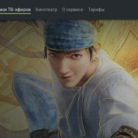
иси ТВ-эфиров
Кинотеатр
О сервисе
Тарифы