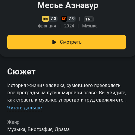
Месье Азнавур
7.3
7.9
16+
Франция
2024
Музыка
Смотреть
Сюжет
История жизни человека, сумевшего преодолеть
все преграды на пути к мировой славе. Вы увидите,
как страсть к музыке, упорство и труд сделали его
символом целой эпохи
Читать дальше
Жанр
Музыка, Биография, Драма