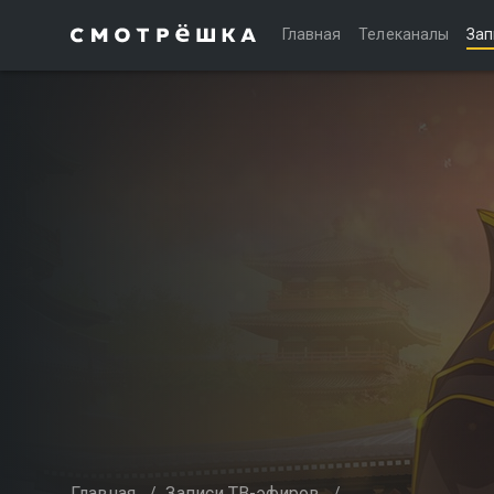
Главная
Телеканалы
Зап
Главная
/
Записи ТВ-эфиров
/