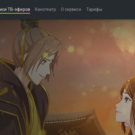
иси ТВ-эфиров
Кинотеатр
О сервисе
Тарифы