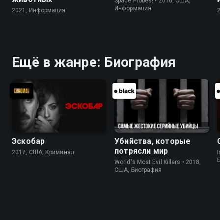
Space Probes! • 2016, США,
Информация
2021, Информация
Ещё в жанре: Биография
Эскобар
Убийства, которые
потрясли мир
2017, США, Криминал
I
World's Most Evil Killers • 2018,
США, Биография