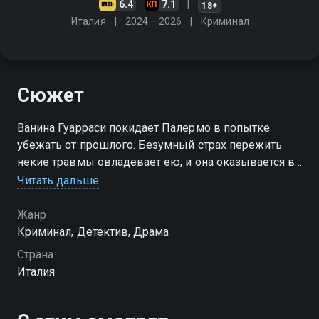
6.4
7.1
18+
Италия
2024 – 2026
Криминал
Сюжет
Ванина Гуарраси покидает Палермо в попытке
убежать от прошлого. Безумный страх пережить
некие травмы овладевает ею, и она оказывается в
отделе по расследованию убийств в Катании, где её
Читать дальше
поддерживают новая команда и друзья
Жанр
Посмотреть онлайн 2 сезон сериала Ванина
Криминал, Детектив, Драма
Гуарраси вы можете совершенно бесплатно в
Страна
хорошем HD качестве на Смотрёшке
Италия