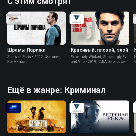
С этим смотрят
Шрамы Парижа
Красивый, плохой, злой
Scars of Paris • 2022, Франция,
Extremely Wicked, Shockingly Evil
N
Криминал
and Vile • 2019, США, Биография
Ещё в жанре: Криминал