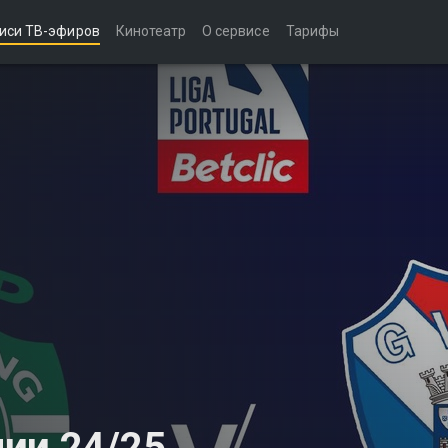
иси ТВ-эфиров
Кинотеатр
О сервисе
Тарифы
ии 24/25.