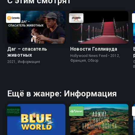
С этим смотрят
Даг – спасатель
Новости Голливуда
животных
Hollywood News Feed • 2012,
Франция, Обзор
2021, Информация
G
Ещё в жанре: Информация