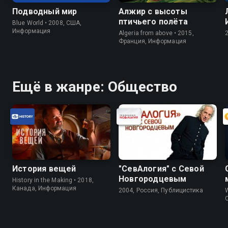
Подводный мир
Алжир с высоты
птичьего полёта
Blue World • 2008, США,
Информация
Algeria from above • 2015,
Франция, Информация
Ещё в жанре: Общество
История вещей
"СевАлогия" с Севой
Новгородцевым
History in the Making • 2018,
Канада, Информация
2004, Россия, Публицистика
W