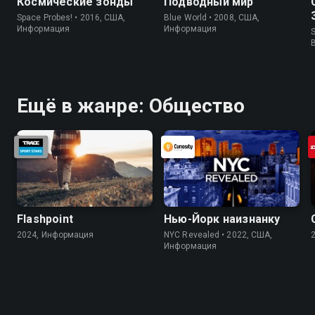
Космические зонды
Подводный мир
Space Probes! • 2016, США,
Blue World • 2008, США,
Информация
Информация
S
Ещё в жанре: Общество
Flashpoint
Нью-Йорк наизнанку
2024, Информация
NYC Revealed • 2022, США,
Информация