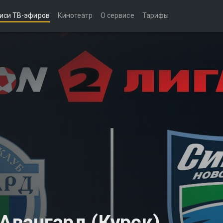
иси ТВ-эфиров
Кинотеатр
О сервисе
Тарифы
 Авангард (Курск)