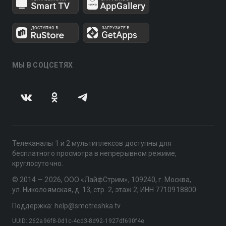
МЫ В СОЦСЕТЯХ
Телеканалы 1 и 2 мультиплексов доступны для
бесплатного просмотра в непрерывном режиме,
круглосуточно.
© 2014 — 2026, ООО «ЛайфСтрим», 109240, г. Москва,
ул. Николоямская, д. 13, стр. 2, этаж 2, ИНН 7710918800
Поддержка: help@smotreshka.tv
UUID: 262a96f8-0d1c-4cd3-8d92-1927df690f4e