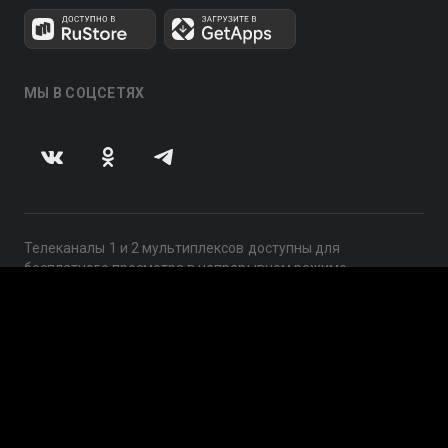
МЫ В СОЦСЕТЯХ
Телеканалы 1 и 2 мультиплексов доступны для
бесплатного просмотра в непрерывном режиме,
круглосуточно.
© 2014 — 2026, ООО «ЛайфСтрим», 109240, г. Москва,
ул. Николоямская, д. 13, стр. 2, этаж 2, ИНН 7710918800
Поддержка: help@smotreshka.tv
UUID: 8fd8883f-49f7-42b7-ae56-64a1f3143d39
v3.10.4
|
SSR