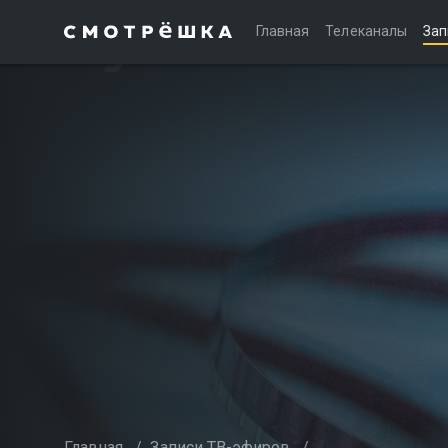
Главная
Телеканалы
Зап
Главная
/
Записи ТВ-эфиров
/