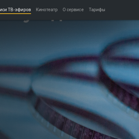
иси ТВ-эфиров
Кинотеатр
О сервисе
Тарифы