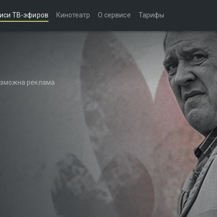
иси ТВ-эфиров
Кинотеатр
О сервисе
Тарифы
возможна реклама