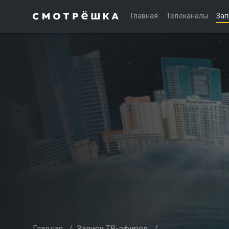
Главная
Телеканалы
Зап
Главная
/
Записи ТВ-эфиров
/