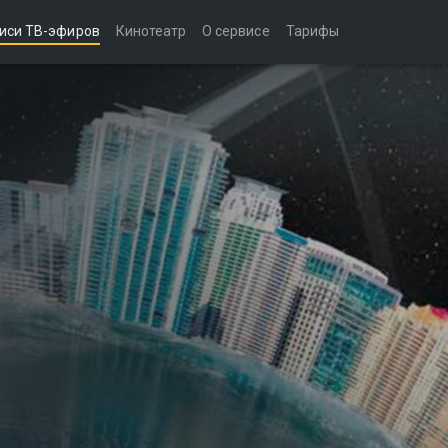
иси ТВ-эфиров
Кинотеатр
О сервисе
Тарифы