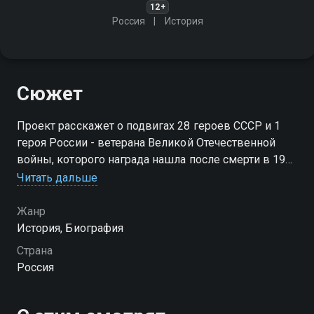
12+
Россия
История
Сюжет
Проект расскажет о подвигах 28 героев СССР и 1
героя России - ветерана Великой Отечественной
войны, которого награда нашла после смерти в 1995
году, уже в современной России
Читать дальше
Жанр
История, Биография
Страна
Россия