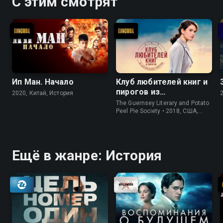
С этим смотрят
Ип Ман. Начало
Клуб любителей книг и
пирогов из
2020, Китай, История
картофельных
The Guernsey Literary and Potato
очистков
Peel Pie Society • 2018, США,
История
Ещё в жанре: История