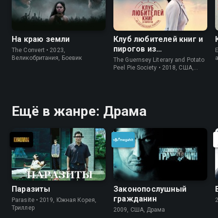
На краю земли
Клуб любителей книг и
пирогов из
The Convert • 2023,
E
картофельных
Великобритания, Боевик
The Guernsey Literary and Potato
очистков
Peel Pie Society • 2018, США,
История
Ещё в жанре: Драма
Паразиты
Законопослушный
гражданин
Parasite • 2019, Южная Корея,
Триллер
2009, США, Драма