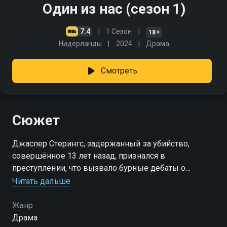
Один из нас (сезон 1)
7.4
1 Сезон
18+
Нидерланды
2024
Драма
Смотреть
Сюжет
Джаспер Стерингс, задержанный за убийство,
совершённое 13 лет назад, признался в
преступлении, что вызвало бурные дебаты о
правомерности использования ДНК и породило
Читать дальше
многочисленные теории заговора
Жанр
Посмотреть онлайн 1 сезон сериала Один из нас вы
Драма