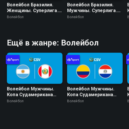
Волейбол Бразилия.
Волейбол Бразилия.
Женщины. Суперлига.
Мужчины. Суперлига.
Регулярный сезон
Регулярный сезон
Волейбол
Волейбол
2025/26. 19 тур. Озаску
2025/26. 19 тур. Волей
Сан-Кристован -
Сан-Жозе-дус-Кампус -
Флуминенсе
Волей Гуарульюс
Ещё в жанре: Волейбол
Волейбол Мужчины.
Волейбол Мужчины.
Копа Судамерикана
Копа Судамерикана
2026 (Кочабамба,
2026 (Кочабамба,
Волейбол
Волейбол
Боливия). День 2.
Боливия). День 2.
Аргентина - Перу
Колумбия - Парагвай