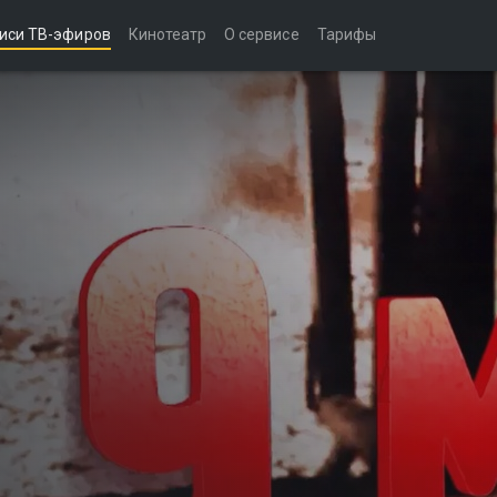
иси ТВ-эфиров
Кинотеатр
О сервисе
Тарифы