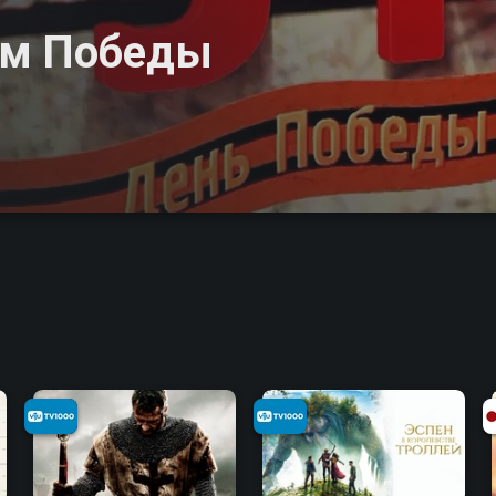
ём Победы
6.7
6.1
6.1
6.2