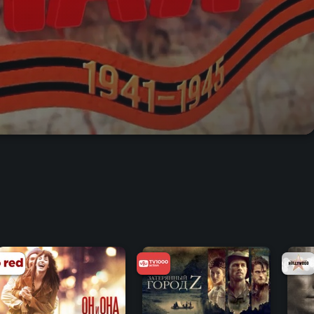
7.4
7.3
6.3
6.8