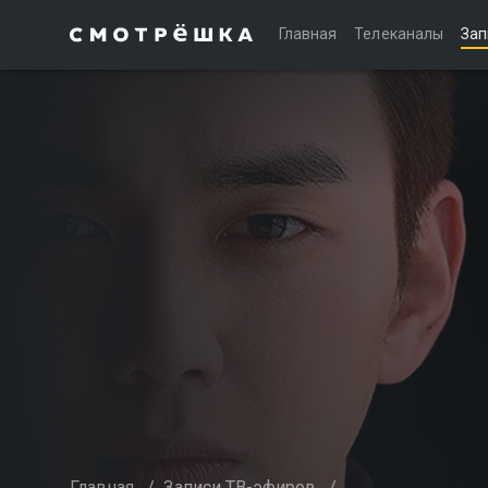
Главная
Телеканалы
Зап
Главная
/
Записи ТВ-эфиров
/