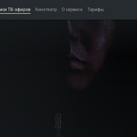
иси ТВ-эфиров
Кинотеатр
О сервисе
Тарифы