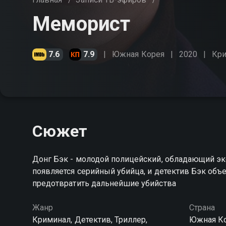
Меморист
7.6
7.9
Южная Корея
2020
Кр
Сюжет
Донг Бэк - молодой полицейский, обладающий эк
появляется серийный убийца, и детектив Бэк объ
предотвратить дальнейшие убийства
Жанр
Страна
Криминал, Детектив, Триллер,
Южная К