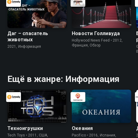
Даг – спасатель
Новости Голливуда
животных
Hollywood News Feed • 2012,
Франция, Обзор
2021, Информация
G
Ещё в жанре: Информация
Техноигрушки
Океания
Tech Toys • 2011, США,
Pacifico • 2016, Испания,