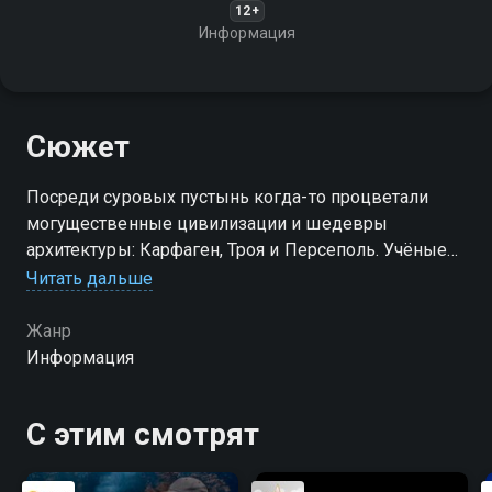
12+
Информация
Сюжет
Посреди суровых пустынь когда-то процветали
могущественные цивилизации и шедевры
архитектуры: Карфаген, Троя и Персеполь. Учёные
до сих пор разгадывают тайны этих древних
Читать дальше
городов
Жанр
Информация
С этим смотрят