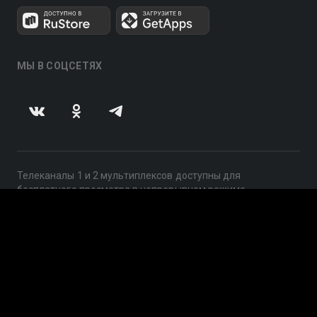
МЫ В СОЦСЕТЯХ
Телеканалы 1 и 2 мультиплексов доступны для
бесплатного просмотра в непрерывном режиме,
круглосуточно.
© 2014 — 2026, ООО «ЛайфСтрим», 109240, г. Москва,
ул. Николоямская, д. 13, стр. 2, этаж 2, ИНН 7710918800
Поддержка: help@smotreshka.tv
UUID: 88c9707f-c8c5-4eb8-82ba-16a6ad164a0e
v3.10.4
|
SSR