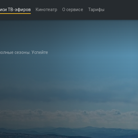
иси ТВ-эфиров
Кинотеатр
О сервисе
Тарифы
полные сезоны. Успейте