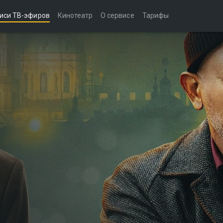
иси ТВ-эфиров
Кинотеатр
О сервисе
Тарифы