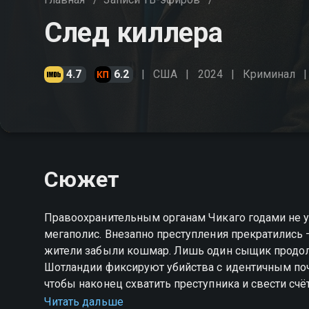
След киллера
4.7
6.2
США
2024
Криминал
Сюжет
Правоохранительным органам Чикаго годами не 
мегаполис. Внезапно преступления прекратились 
жители забыли кошмар. Лишь один сыщик продолж
Шотландии фиксируют убийства с идентичным поч
чтобы наконец схватить преступника и свести с
смотрите онлайн в хорошем качестве.
Читать дальше