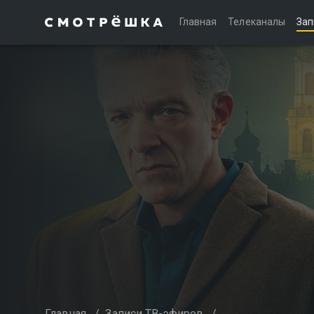
Главная
Телеканалы
Зап
Главная
/
Записи ТВ-эфиров
/